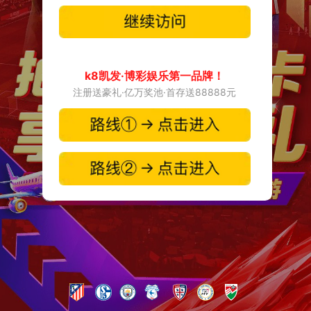
k8凯发·博彩娱乐第一品牌！
注册送豪礼·亿万奖池·首存送88888元